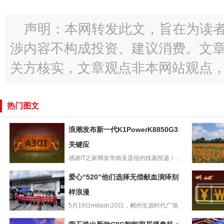
声明：本网转发此文，旨在为读
渉内容不构成投资、建议消费。文
关方核实，文章观点非本网站观点
热门图文
浪潮发布新一代K1PowerK8850G3
关键应
感谢IT之家网友华南吴彦祖的线索投递！，
浪潮发布新一代
浪潮在上海举行“智算开新...
共建绿美
爱心“520”他们选择无偿献血演绎别
K1PowerK8850G
企青年赴
3关键应
样浪漫
地开展志
5月19日mdash;20日，郴州生源时代广场
爱心“520”他们选
联合郴州市中心血站...
RedmiNot