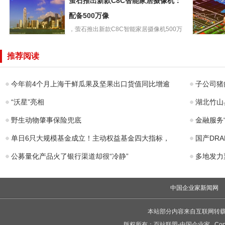
萤石推出新款C8C智能家居摄像机：
择无偿献血演绎
o手机官
别样浪漫
配备500万像
内置
，萤石推出新款C8C智能家居摄像机500万
萤石推出新款
像素款，新品C8C50...
国产第二代
C8C智能家居摄
山”RISC
推荐阅读
像机：配备500万
理器计划
像
今年前4个月上海干鲜瓜果及坚果出口货值同比增逾
子公司猪
“沃星”亮相
湖北竹山
野生动物肇事保险兜底
金融服务
单日6只大规模基金成立！主动权益基金四大指标，
国产DR
公募量化产品火了银行渠道却很“冷静”
多地发力
中国企业家新闻网
本站部分内容来自互联网转
版权所有：
百站联盟-中国企业家
Copy