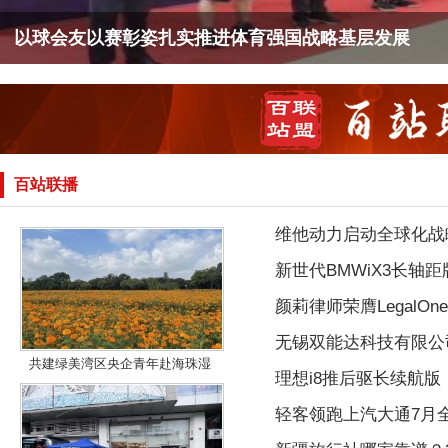
以球会友以赛彰姿扎实推进体育强国战略基层发展
百站联播
维他动力启动全球化战
新世代BMWiX3长轴
颜莉律师荣膺LegalO
无锡双能达科技有限公
共建绿美湾区央企青年赴海珠湿
理想i8推后驱长续航版
轻客领跑上汽大通7月全系