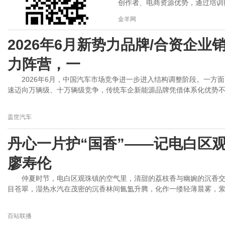
创作者、电商资源优势，通过培训赋.
金羊网
2026年6月新势力品牌/合资企
力阵营，一
2026年6月，中国汽车市场竞争进一步进入结构调整阶段。一方
速迈向万辆级、十万辆级竞争，传统车企新能源品牌凭借体系化优势不断
盖世汽车
丹心一片护“国香”——记电白区
廖寿伦
仲夏时节，电白区观珠镇的空气里，清甜的荔枝香与幽婉的沉香交
目苍翠，湿热水汽在茂密的沉香林间氤氲升腾，化作一缕轻薄晨雾，萦绕
百站联播