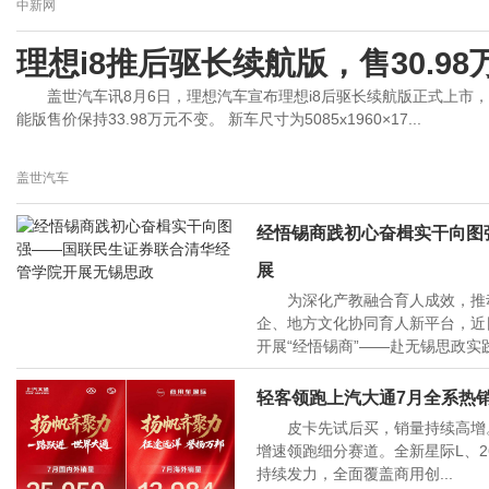
中新网
理想i8推后驱长续航版，售30.9
盖世汽车讯8月6日，理想汽车宣布理想i8后驱长续航版正式上市，
能版售价保持33.98万元不变。 新车尺寸为5085x1960×17...
盖世汽车
经悟锡商践初心奋楫实干向图
展
为深化产教融合育人成效，推
企、地方文化协同育人新平台，近
开展“经悟锡商”——赴无锡思政实践
中国网
轻客领跑上汽大通7月全系热销2
皮卡先试后买，销量持续高增。
增速领跑细分赛道。全新星际L、2
持续发力，全面覆盖商用创...