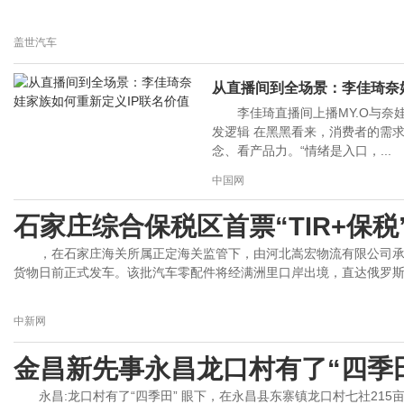
盖世汽车
从直播间到全场景：李佳琦奈
李佳琦直播间上播MY.O与奈
发逻辑 在黑黑看来，消费者的需
念、看产品力。“情绪是入口，...
中国网
石家庄综合保税区首票“TIR+保税
，在石家庄海关所属正定海关监管下，由河北嵩宏物流有限公司承运
货物日前正式发车。该批汽车零配件将经满洲里口岸出境，直达俄罗斯莫斯
中新网
金昌新先事永昌龙口村有了“四季
永昌:龙口村有了“四季田” 眼下，在永昌县东寨镇龙口村七社215