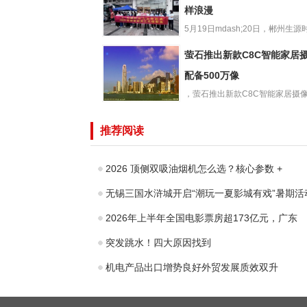
3关键应
样浪漫
5月19日mdash;20日，郴州生
爱心“520”他们选
联合郴州市中心血站...
萤石推出新款C8C智能家居
择无偿献血演绎
别样浪漫
配备500万像
，萤石推出新款C8C智能家居摄像
萤石推出新款
像素款，新品C8C50...
C8C智能家居摄
推荐阅读
像机：配备500万
像
2026 顶侧双吸油烟机怎么选？核心参数 +
无锡三国水浒城开启“潮玩一夏影城有戏”暑期活
2026年上半年全国电影票房超173亿元，广东
突发跳水！四大原因找到
机电产品出口增势良好外贸发展质效双升