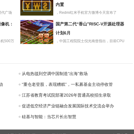
地开展志愿活动
内置
源时代广场
，Redmi红米手机官方微博今天宣布了
RedmiNote12TPr
RedmiNote12TP...
摄像机：
国产第二代“香山”RISC-V开源处理器
o手机官方预热：
内置
计划6月
机500万
，中国工程院院士倪光南曾指出，目前CPU
国产第二代“香
市场主要被x86和ARM...
山”RISC-V开源处
理器计划6月
从电热毯到空调中国制造“出海”救场
动
“重仓老登股，表现糟糕”，一私募基金主动停收管
江苏省教育考试院部署2026年普通高校招生录取
促进低空经济产业链融合发展国际技术交流会举办
硅基与智能：当芯片长出智慧