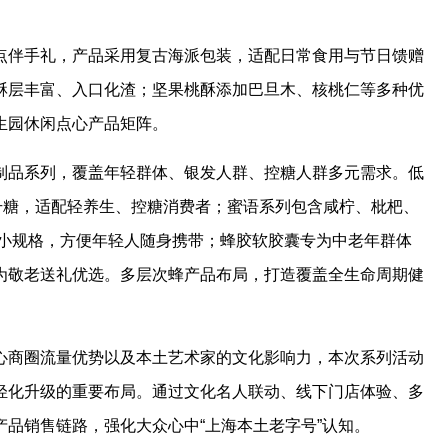
点伴手礼，产品采用复古海派包装，适配日常食用与节日馈赠
酥层丰富、入口化渣；坚果桃酥添加巴旦木、核桃仁等多种优
生园休闲点心产品矩阵。
制品系列，覆盖年轻群体、银发人群、控糖人群多元需求。低
打慢升糖，适配轻养生、控糖消费者；蜜语系列包含咸柠、枇杷、
行小规格，方便年轻人随身携带；蜂胶软胶囊专为中老年群体
为敬老送礼优选。多层次蜂产品布局，打造覆盖全生命周期健
心商圈流量优势以及本土艺术家的文化影响力，本次系列活动
轻化升级的重要布局。通过文化名人联动、线下门店体验、多
品销售链路，强化大众心中“上海本土老字号”认知。