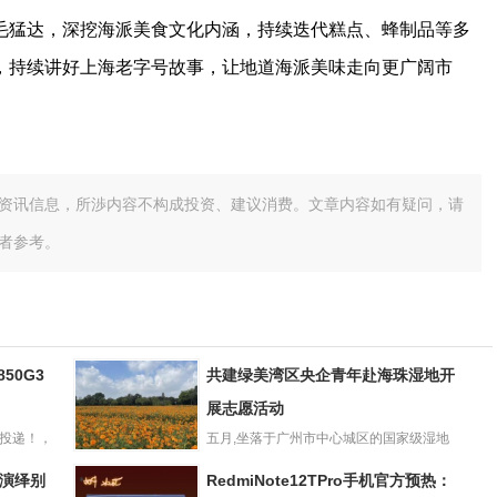
毛猛达，深挖海派美食文化内涵，持续迭代糕点、蜂制品等多
，持续讲好上海老字号故事，让地道海派美味走向更广阔市
资讯信息，所渉内容不构成投资、建议消费。文章内容如有疑问，请
者参考。
50G3
共建绿美湾区央企青年赴海珠湿地开
展志愿活动
索投递！，
五月,坐落于广州市中心城区的国家级湿地
共建绿美湾区央
公园mdash;mdash...
血演绎别
RedmiNote12TPro手机官方预热：
企青年赴海珠湿