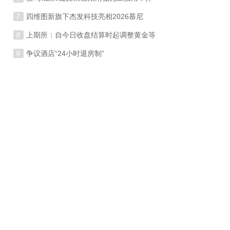
7
四维图新旗下杰发科技亮相2026慕尼
8
上期所：自今日收盘结算时起调整黄金等
9
争议酒店“24小时退房制”