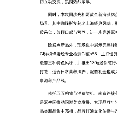
切互动交流，氛围热烈浓厚。
同时，本次同步亮相两款全新海派糕
场景。其中蝴蝶酥复刻老上海经典风味，
质果仁，兼顾口感与营养，进一步完善冠
除糕点新品外，现场集中展示完整蜂
GI洋槐蜂蜜经专业检测GI值≤55，主
暖姜三种特色风味，并推出130g迷你随
打造，适合日常营养滋养，配套礼盒也成
康滋养产品线。
依托五五购物节消费契机、南京路核
是冠生园推动国潮美食发展、实现品牌年
品类新品集中亮相，品牌打通文化传播与产