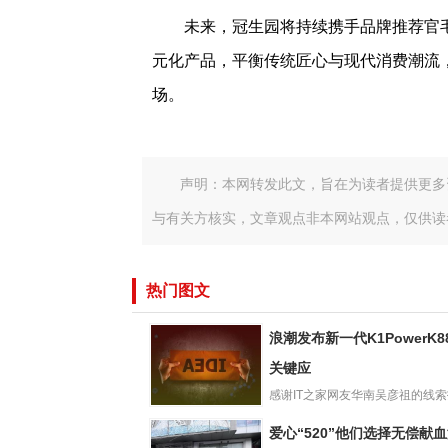
未来，冠生园将持续携手品牌推荐官
元化产品，平衡传统匠心与现代消费潮流
场。
声明：本网转发此文，旨在为读者提供更多
与有关方核实，文章观点非本网站观点，仅供读
热门图文
浪潮发布新一代K1PowerK88
关键应
感谢IT之家网友华南吴彦祖的线
浪潮发布新一代
浪潮在上海举行“智算开新...
爱心“520”他们选择无偿献
K1PowerK8850G