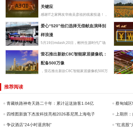
关键应
感谢IT之家网友华南吴彦祖的线索投递！，
浪潮发布新一代
浪潮在上海举行“智算开新...
共建绿美
爱心“520”他们选择无偿献血演绎别
K1PowerK8850G
企青年赴
3关键应
样浪漫
地开展志
5月19日mdash;20日，郴州生源时代广场
爱心“520”他们选
联合郴州市中心血站...
RedmiNot
萤石推出新款C8C智能家居摄像机：
择无偿献血演绎
o手机官
别样浪漫
配备500万像
内置
，萤石推出新款C8C智能家居摄像机500万
萤石推出新款
像素款，新品C8C50...
国产第二代
C8C智能家居摄
山”RISC
推荐阅读
像机：配备500万
理器计划
像
青藏铁路神奇天路二十年：累计运送旅客1.04亿
蔡甸城区
四维图新旗下杰发科技亮相2026慕尼黑上海电子
上期所：
争议酒店“24小时退房制”
“红底股