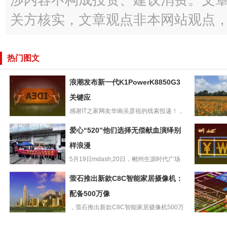
渉内容不构成投资、建议消费。文
关方核实，文章观点非本网站观点
热门图文
浪潮发布新一代K1PowerK8850G3
关键应
感谢IT之家网友华南吴彦祖的线索投递！，
浪潮发布新一代
浪潮在上海举行“智算开新...
共建绿美
爱心“520”他们选择无偿献血演绎别
K1PowerK8850G
企青年赴
3关键应
样浪漫
地开展志
5月19日mdash;20日，郴州生源时代广场
爱心“520”他们选
联合郴州市中心血站...
RedmiNot
萤石推出新款C8C智能家居摄像机：
择无偿献血演绎
o手机官
别样浪漫
配备500万像
内置
，萤石推出新款C8C智能家居摄像机500万
萤石推出新款
像素款，新品C8C50...
国产第二代