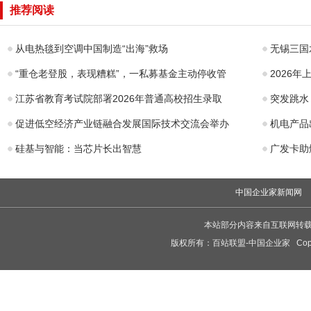
C8C智能家居摄
山”RISC
推荐阅读
像机：配备500万
理器计划
像
从电热毯到空调中国制造“出海”救场
无锡三国
“重仓老登股，表现糟糕”，一私募基金主动停收管
2026
江苏省教育考试院部署2026年普通高校招生录取
突发跳水
促进低空经济产业链融合发展国际技术交流会举办
机电产品
硅基与智能：当芯片长出智慧
广发卡助
中国企业家新闻网
本站部分内容来自互联网转
版权所有：
百站联盟-中国企业家
Copy