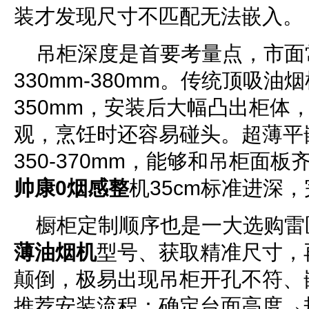
装才发现尺寸不匹配无法嵌入。
吊柜深度是首要考量点，市面
330mm-380mm。传统顶吸
350mm，安装后大幅凸出柜体
观，烹饪时还容易碰头。超薄平
350-370mm，能够和吊柜面板
帅康0烟感整
机35cm标准进深
橱柜定制顺序也是一大选购雷
薄油烟机
型号、获取精准尺寸，
颠倒，极易出现吊柜开孔不符、
推荐安装流程：确定台面高度→