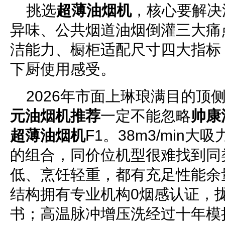
挑选
超薄油烟机
，核心要解决
异味、公共烟道油烟倒灌三大痛
洁能力、橱柜适配尺寸四大指标
下厨使用感受。
2026年市面上琳琅满目的顶
元油烟机推荐
一定不能忽略
帅康
超薄油烟机
F1。38m3/min大
的组合，同价位机型很难找到同
低、烹饪轻重，都有充足性能余
结构拥有专业机构0烟感认证，
书；高温脉冲增压洗经过十年模