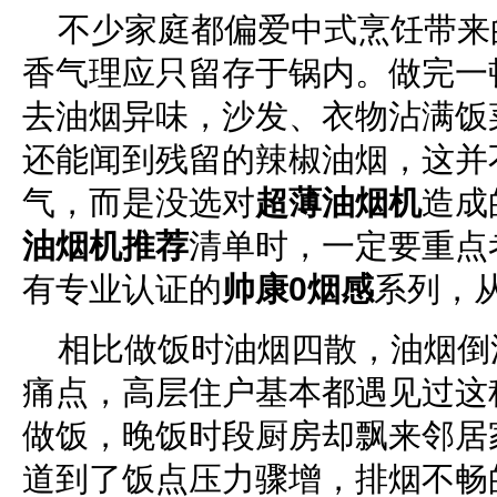
不少家庭都偏爱中式烹饪带来
香气理应只留存于锅内。做完一
去油烟异味，沙发、衣物沾满饭
还能闻到残留的辣椒油烟，这并
气，而是没选对
超薄油烟
机
造成
油烟机推荐
清单时，一定要重点
有专业认证的
帅康0烟感
系列，
相比做饭时油烟四散，油烟倒
痛点，高层住户基本都遇见过这
做饭，晚饭时段厨房却飘来邻居
道到了饭点压力骤增，排烟不畅