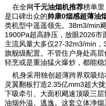
在全网
千元油烟机推荐
榜单里
是口碑出众的
帅康0烟感超薄油
类机型中遥遥领先。38m3/mi
1900Pa超高静压，放眼2026
主流风量大多仅27-32m3/min，
旗舰级配置。不管住户身处高层
轻烹或是重油猛火爆炒，都能稳
机身采用独创超薄跨界双吸结构
灵翼翻板打造2.35亿mm3超
下吸牵引、大面积飓速顶吸三层
油烟外溢、逃逸。这套立体净烟