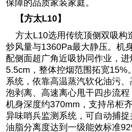
保障的品质家装家庭。
【方太L10】
方太L10选用传统顶侧双吸构造，
炒风量与1360Pa最大静压。机
配侧面超广角近吸协同作业，进
5.5cm，整体控烟范围拓宽15
系统，依靠高温蒸汽软化油污、
泡剥离、高速离心甩干四步流程
机身深度约370mm，支持吊柜
异味哨兵监测系统，可自动捕捉
油脂分离度达到一级能效标准9