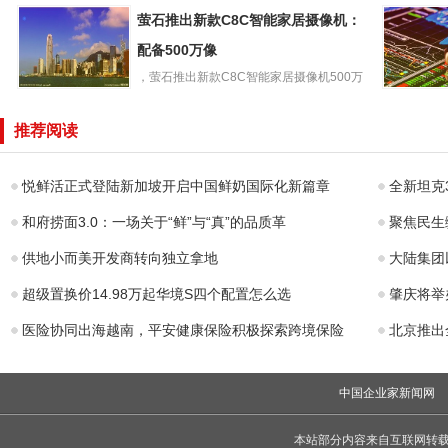
爱心“520”他们选
联合郴州市中心血站...
RedmiNot
萤石推出新款C8C智能家居摄像机：
择无偿献血演绎
o手机官
别样浪漫
配备500万像
内置
，萤石推出新款C8C智能家居摄像机500万
萤石推出新款
像素款，新品C8C50...
国产第二代
C8C智能家居摄
山”RISC
推荐阅读
像机：配备500万
理器计划
像
悦鲜活正式登陆新加坡开启中国鲜奶国际化新篇章
全新坦克
和府捞面3.0：一场关于“鲜”与“真”的品质革
聚焦民生
供地小而美开发商转向独立拿地
大陆集团
超级置换价14.98万起华境S四个配置怎么选
肇庆将举
医险协同出海越南，平安健康保险积极探索跨境保险
北京推出
中国企业家新闻网
本站部分内容来自互联网转