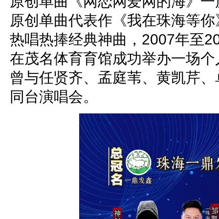
原创单曲《网恋网爱网的海》一度
原创单曲代表作《我在珠海等你
热唱热捧经典神曲，2007年至2
在茂名体育育馆成功举办一场个
曾与任贤齐、孟庭苇、黄凯芹、
同台演唱会。