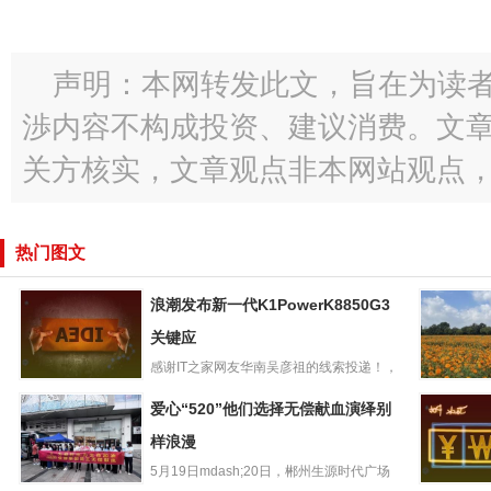
声明：本网转发此文，旨在为读
渉内容不构成投资、建议消费。文
关方核实，文章观点非本网站观点
热门图文
浪潮发布新一代K1PowerK8850G3
关键应
感谢IT之家网友华南吴彦祖的线索投递！，
浪潮发布新一代
浪潮在上海举行“智算开新...
共建绿美
爱心“520”他们选择无偿献血演绎别
K1PowerK8850G
企青年赴
3关键应
样浪漫
地开展志
5月19日mdash;20日，郴州生源时代广场