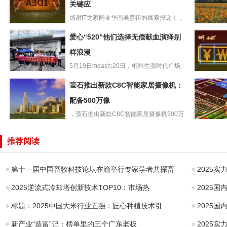
关键应
感谢IT之家网友华南吴彦祖的线索投递！，
浪潮发布新一代
浪潮在上海举行“智算开新...
共建绿美
爱心“520”他们选择无偿献血演绎别
K1PowerK8850G
企青年赴
3关键应
样浪漫
地开展志
5月19日mdash;20日，郴州生源时代广场
爱心“520”他们选
联合郴州市中心血站...
RedmiNot
萤石推出新款C8C智能家居摄像机：
择无偿献血演绎
o手机官
别样浪漫
配备500万像
内置
，萤石推出新款C8C智能家居摄像机500万
萤石推出新款
像素款，新品C8C50...
国产第二代
C8C智能家居摄
山”RISC
推荐阅读
像机：配备500万
理器计划
像
第十一届中国畜牧科技论坛在渝举行专家学者共探畜
2025
2025逆流式冷却塔创新技术TOP10：市场热
2025
标题：2025中国大米行业五强：匠心种植技术引
2025
新产业“造富”记：榜单里的三个广东老板
2025