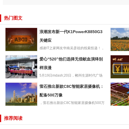
热门图文
浪潮发布新一代K1PowerK8850G3
关键应
感谢IT之家网友华南吴彦祖的线索投递！，
浪潮发布新一代
浪潮在上海举行“智算开新...
共建绿美
爱心“520”他们选择无偿献血演绎别
K1PowerK8850G
企青年赴
3关键应
样浪漫
地开展志
5月19日mdash;20日，郴州生源时代广场
爱心“520”他们选
联合郴州市中心血站...
RedmiNot
萤石推出新款C8C智能家居摄像机：
择无偿献血演绎
o手机官
别样浪漫
配备500万像
内置
，萤石推出新款C8C智能家居摄像机500万
萤石推出新款
像素款，新品C8C50...
国产第二代
C8C智能家居摄
山”RISC
推荐阅读
像机：配备500万
理器计划
像