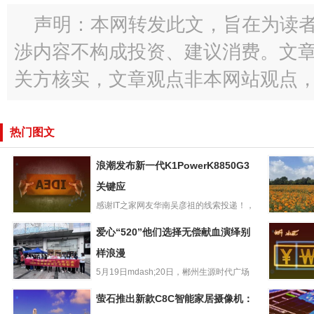
声明：本网转发此文，旨在为读
渉内容不构成投资、建议消费。文
关方核实，文章观点非本网站观点
热门图文
浪潮发布新一代K1PowerK8850G3
关键应
感谢IT之家网友华南吴彦祖的线索投递！，
浪潮发布新一代
浪潮在上海举行“智算开新...
共建绿美
爱心“520”他们选择无偿献血演绎别
K1PowerK8850G
企青年赴
3关键应
样浪漫
地开展志
5月19日mdash;20日，郴州生源时代广场
爱心“520”他们选
联合郴州市中心血站...
RedmiNot
萤石推出新款C8C智能家居摄像机：
择无偿献血演绎
o手机官