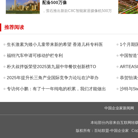
别样浪漫
配备500万像
内置
，萤石推出新款C8C智能家居摄像机500万
萤石推出新款
像素款，新品C8C50...
国产第二代
C8C智能家居摄
山”RISC
推荐阅读
像机：配备500万
理器计划
像
生长激素为矮小儿童带来新的希望 香港儿科专科医
1个月期
福特汽车申请可移动护栏专利
中国智造
朴大叔拌饭荣登2025第九届中华餐饮创新榜TO
ARTEA
2025年提升长三角产业国际竞争力论坛在沪举办
恭贺怡满
专访何小鹏：有了十一年纯电的积累，我们才能做出
沙特与St
中国企业家新闻网
本站部分内容来自互联网转
版权所有：
百站联盟-中国企业家
Copy